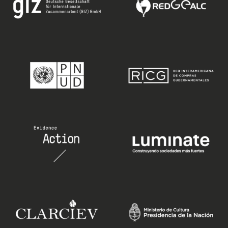
eng.
esp.
descarga porfolio