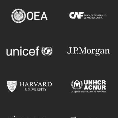
video
editorial
branding
eventos
digital
quiénes somos
triple impacto
contacto