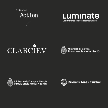
editorial
branding
eventos
digital
quiénes somos
triple impacto
contacto
eng.
esp.
descarga porfolio