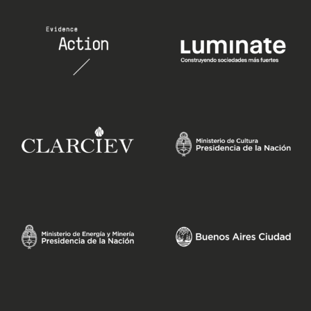
editorial
branding
eventos
digital
quiénes somos
triple impacto
contacto
eng.
esp.
descarga porfolio